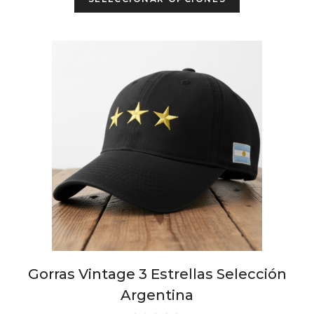
product
has
multiple
variants.
The
options
may
be
chosen
on
the
product
page
Gorras Vintage 3 Estrellas Selección
Argentina