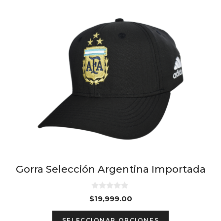
Gorra Selección Argentina Importada
0
$
19,999.00
d
e
This
5
SELECCIONAR OPCIONES