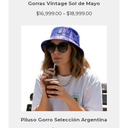
Gorras Vintage Sol de Mayo
Price
$
16,999.00
–
$
18,999.00
range:
$16,999.00
through
$18,999.00
Piluso Gorro Selección Argentina