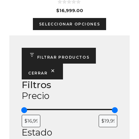
0
$
16,999.00
d
e
This
5
SELECCIONAR OPCIONES
product
has
multiple
variants.
FILTRAR PRODUCTOS
The
options
CERRAR
may
Filtros
be
Precio
chosen
on
the
product
page
Estado