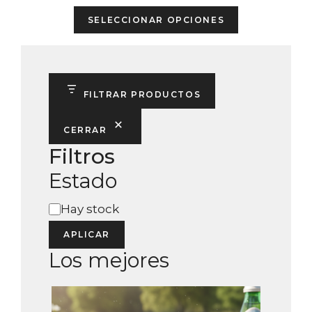
e
This
5
SELECCIONAR OPCIONES
product
has
multiple
variants.
FILTRAR PRODUCTOS
The
options
CERRAR
may
Filtros
be
Estado
chosen
on
Estado
Hay stock
the
product
APLICAR
page
Los mejores