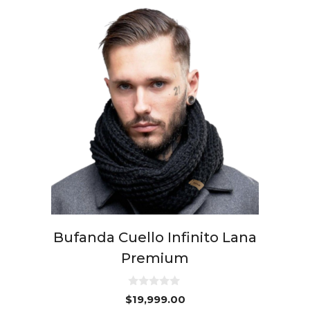
Bufanda Cuello Infinito Lana
Premium
0
$
19,999.00
d