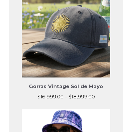
Gorras Vintage Sol de Mayo
Price
$
16,999.00
–
$
18,999.00
range:
$16,999.00
through
$18,999.00