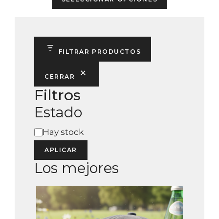
product
has
multiple
variants.
FILTRAR PRODUCTOS
The
options
CERRAR
may
Filtros
be
Estado
chosen
on
Estado
Hay stock
the
product
APLICAR
page
Los mejores