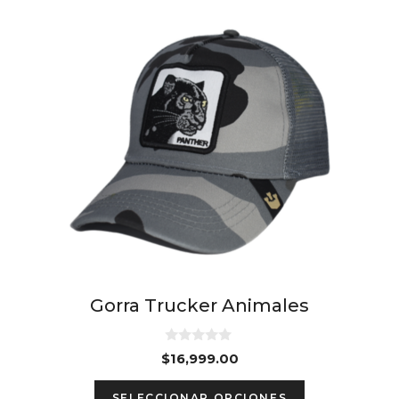
Gorra Trucker Animales
0
$
16,999.00
d
e
This
5
SELECCIONAR OPCIONES