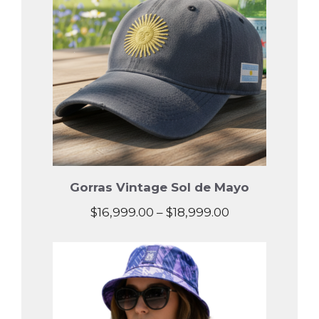
Gorras Vintage Sol de Mayo
Price
$
16,999.00
–
$
18,999.00
range:
$16,999.00
through
$18,999.00