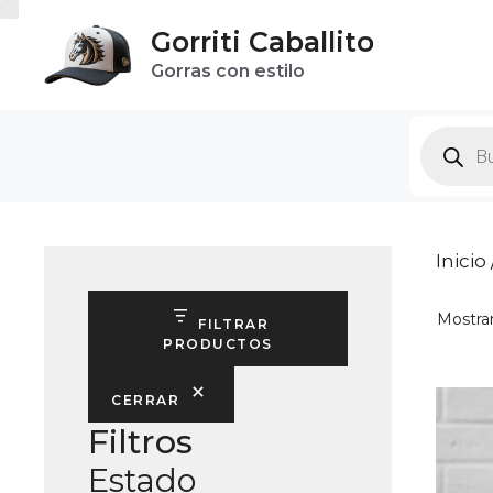
Saltar
Gorriti Caballito
al
Gorras con estilo
contenido
Produc
search
Inicio
Mostran
FILTRAR
PRODUCTOS
CERRAR
Filtros
Estado