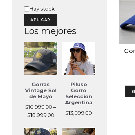
Estado
Hay stock
APLICAR
Los mejores
Go
Gorras
Piluso
Vintage Sol
Gorro
S
de Mayo
Selección
Argentina
$
16,999.00
–
$
13,999.00
Price
$
18,999.00
range:
$16,999.00