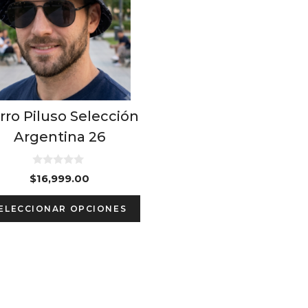
rro Piluso Selección
Argentina 26
0
$
16,999.00
d
e
This
5
ELECCIONAR OPCIONES
product
has
multiple
variants.
The
options