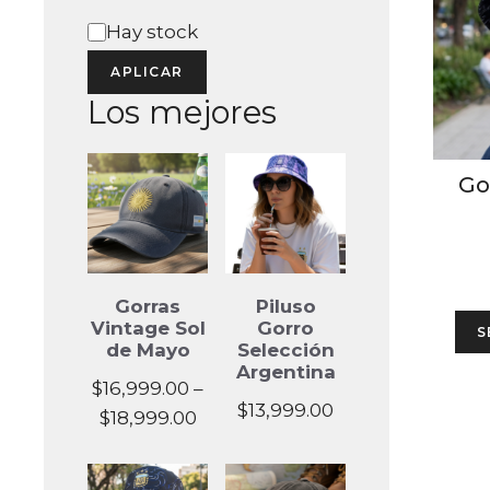
Estado
Hay stock
APLICAR
Los mejores
Go
Gorras
Piluso
Vintage Sol
Gorro
S
de Mayo
Selección
Argentina
$
16,999.00
–
$
13,999.00
Price
$
18,999.00
range:
$16,999.00