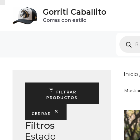
Saltar
Gorriti Caballito
al
Gorras con estilo
contenido
Produc
search
Inicio
Mostran
FILTRAR
PRODUCTOS
CERRAR
Filtros
Estado