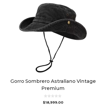
Gorro Sombrero Astraliano Vintage
Premium
0
$
18,999.00
d