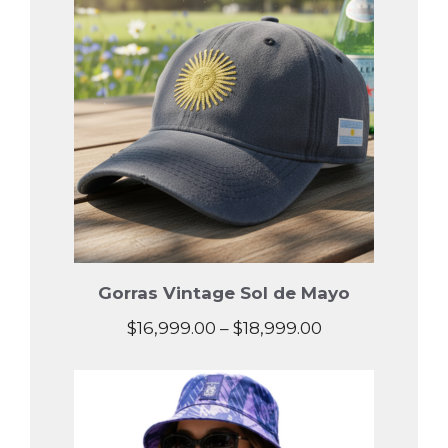
Gorras Vintage Sol de Mayo
Price
$
16,999.00
–
$
18,999.00
range:
$16,999.00
through
$18,999.00