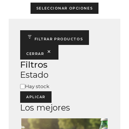
e
This
5
SELECCIONAR OPCIONES
product
has
multiple
variants.
FILTRAR PRODUCTOS
The
options
CERRAR
may
Filtros
be
Estado
chosen
on
Estado
Hay stock
the
product
APLICAR
page
Los mejores