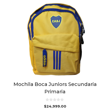
Mochila Boca Juniors Secundaria
Primaria
0
$
24,999.00
d