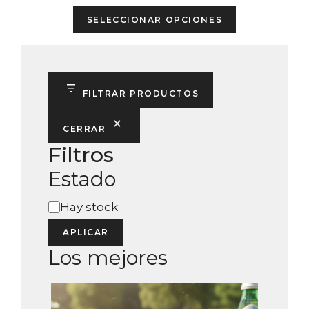
e
This
5
SELECCIONAR OPCIONES
product
has
multiple
variants.
FILTRAR PRODUCTOS
The
options
CERRAR
may
Filtros
be
Estado
chosen
on
Estado
Hay stock
the
product
APLICAR
page
Los mejores