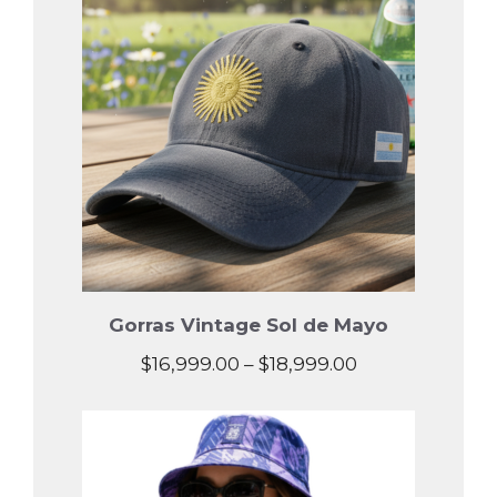
Gorras Vintage Sol de Mayo
Price
$
16,999.00
–
$
18,999.00
range:
$16,999.00
through
$18,999.00