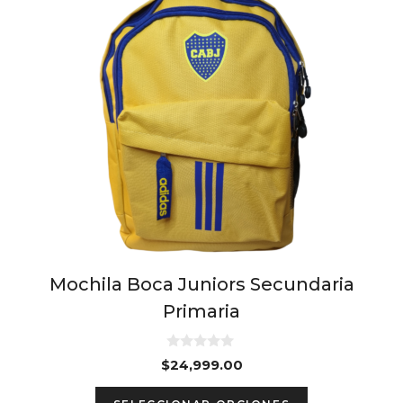
Mochila Boca Juniors Secundaria
Primaria
0
$
24,999.00
d
e
This
5