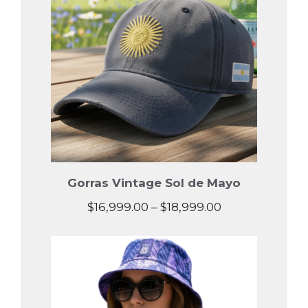
Gorras Vintage Sol de Mayo
Price
$
16,999.00
–
$
18,999.00
range:
$16,999.00
through
$18,999.00