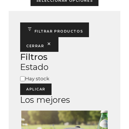
SELECCIONAR OPCIONES
product
has
multiple
variants.
FILTRAR PRODUCTOS
The
options
CERRAR
may
Filtros
be
Estado
chosen
on
Estado
Hay stock
the
product
APLICAR
page
Los mejores