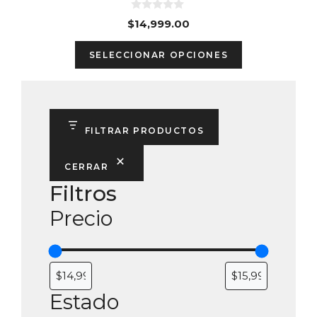
0
$
14,999.00
d
e
This
5
SELECCIONAR OPCIONES
product
has
multiple
variants.
FILTRAR PRODUCTOS
The
options
CERRAR
may
Filtros
be
Precio
chosen
on
the
product
page
Estado