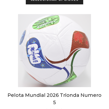
product
has
multiple
variants.
The
options
may
be
chosen
on
the
product
page
Pelota Mundial 2026 Trionda Numero
5