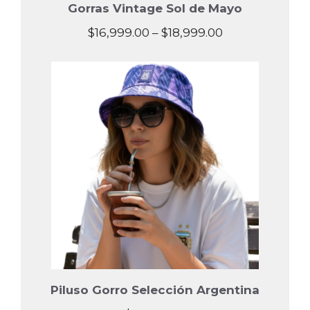
Gorras Vintage Sol de Mayo
Price
$
16,999.00
–
$
18,999.00
range:
$16,999.00
through
$18,999.00
Piluso Gorro Selección Argentina