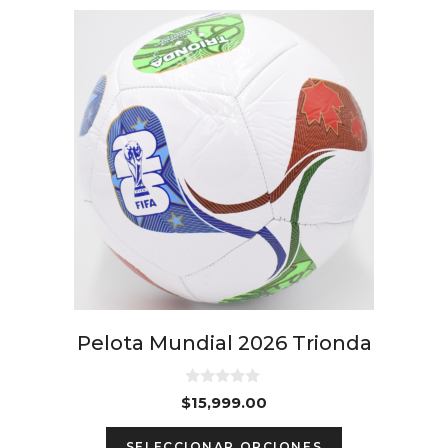
Pelota Mundial 2026 Trionda
0
$
15,999.00
d
e
This
5
SELECCIONAR OPCIONES