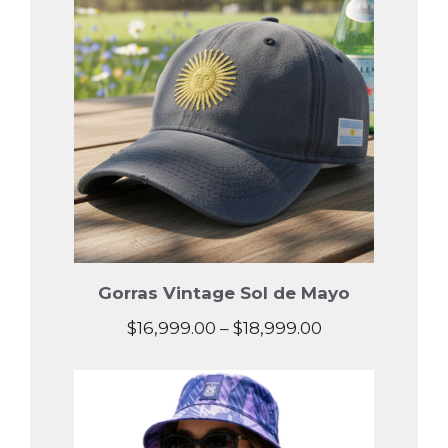
Gorras Vintage Sol de Mayo
Price
$
16,999.00
–
$
18,999.00
range:
$16,999.00
through
$18,999.00