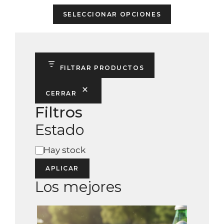
e
This
5
SELECCIONAR OPCIONES
product
has
multiple
variants.
FILTRAR PRODUCTOS
The
options
CERRAR
may
Filtros
be
Estado
chosen
on
Estado
Hay stock
the
product
APLICAR
page
Los mejores