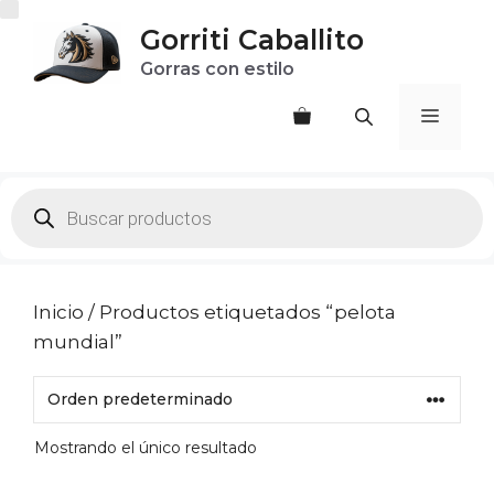
Saltar
Gorriti Caballito
al
Gorras con estilo
contenido
Menú
Products
search
Inicio
/ Productos etiquetados “pelota
mundial”
Mostrando el único resultado