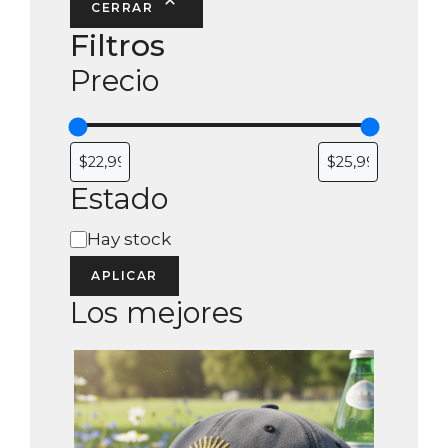
CERRAR
may
Filtros
be
Precio
chosen
on
the
product
page
Estado
Estado
Hay stock
APLICAR
Los mejores