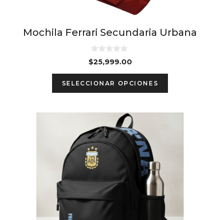
page
Mochila Ferrari Secundaria Urbana
0
$
25,999.00
d
e
This
5
SELECCIONAR OPCIONES
product
has
multiple
variants.
The
options
may
be
chosen
on
the