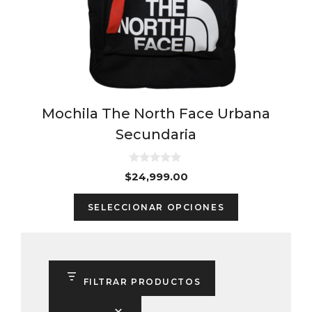
on
the
product
page
Mochila The North Face Urbana
Secundaria
0
$
24,999.00
d
e
This
5
SELECCIONAR OPCIONES
product
has
multiple
variants.
FILTRAR PRODUCTOS
The
options