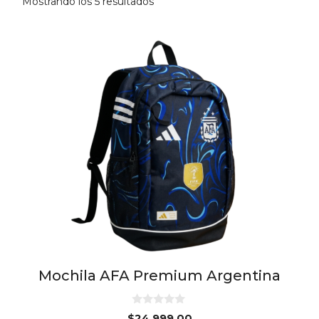
Mostrando los 5 resultados
Mochila AFA Premium Argentina
0
$
24,999.00