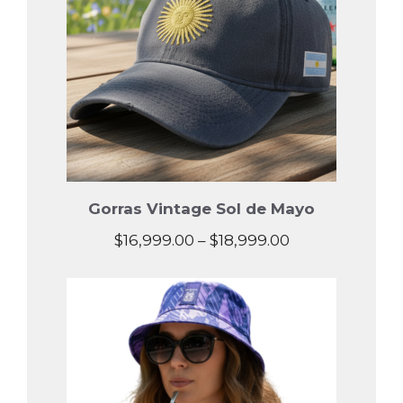
Gorras Vintage Sol de Mayo
Price
$
16,999.00
–
$
18,999.00
range:
$16,999.00
through
$18,999.00