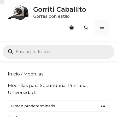
Saltar
Gorriti Caballito
al
Gorras con estilo
contenido
Menú
Products
search
Inicio
/ Mochilas
Mochilas para Secundaria, Primaria,
Universidad.