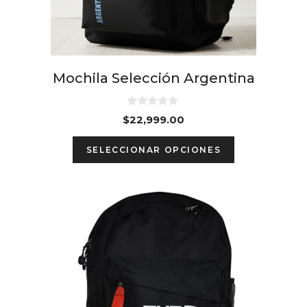
product
page
Mochila Selección Argentina
0
$
22,999.00
d
e
This
5
SELECCIONAR OPCIONES
product
has
multiple
variants.
The
options
may
be
chosen