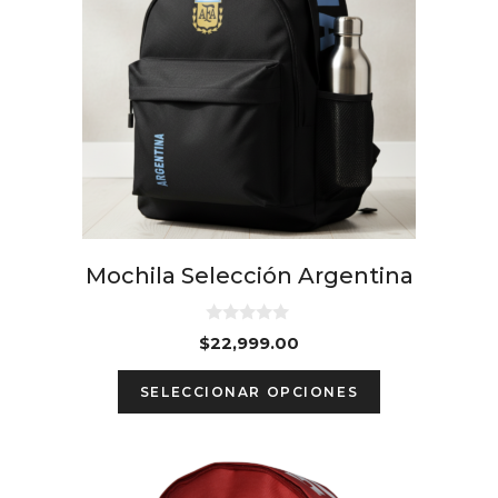
multiple
variants.
The
options
may
be
chosen
on
the
Mochila Selección Argentina
product
page
0
$
22,999.00
d
e
5
SELECCIONAR OPCIONES
This