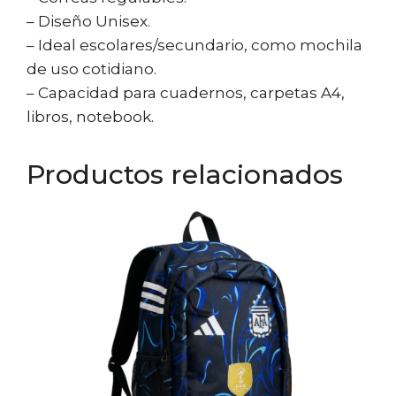
– Diseño Unisex.
– Ideal escolares/secundario, como mochila
de uso cotidiano.
– Capacidad para cuadernos, carpetas A4,
libros, notebook.
Productos relacionados
This
product
has
multiple
variants.
The
options
may