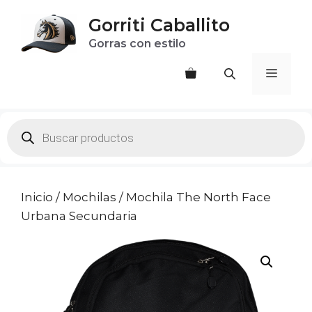
Saltar
Gorriti Caballito
al
Gorras con estilo
contenido
Menú
Products
search
Inicio
/
Mochilas
/ Mochila The North Face
Urbana Secundaria