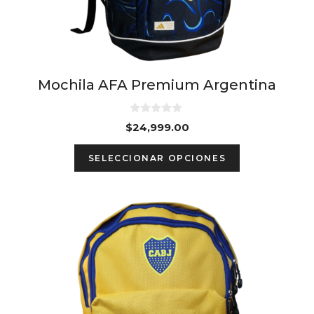
be
chosen
on
the
Mochila AFA Premium Argentina
product
page
0
$
24,999.00
d
e
5
SELECCIONAR OPCIONES
This
product
has
multiple
variants.
The