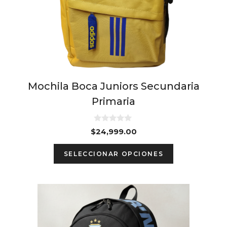
options
may
be
chosen
on
the
Mochila Boca Juniors Secundaria
product
Primaria
page
0
$
24,999.00
d
e
5
SELECCIONAR OPCIONES
This
product
has