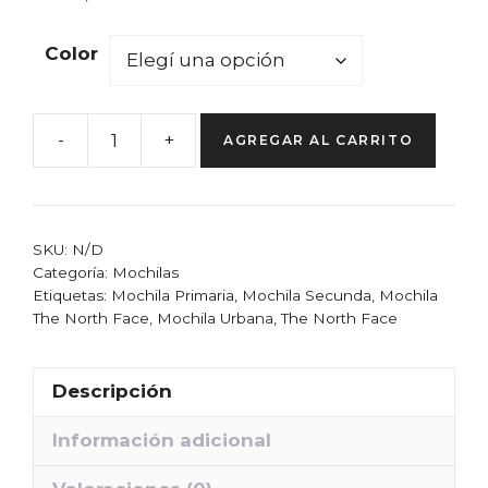
Color
-
+
AGREGAR AL CARRITO
Mochila
The
North
Face
SKU:
N/D
Urbana
Categoría:
Mochilas
Etiquetas:
Mochila Primaria
,
Mochila Secunda
,
Mochila
Secundaria
The North Face
,
Mochila Urbana
,
The North Face
cantidad
Descripción
Información adicional