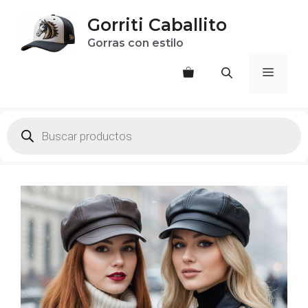
Saltar
Gorriti Caballito
al
Gorras con estilo
contenido
Menú
Products
search