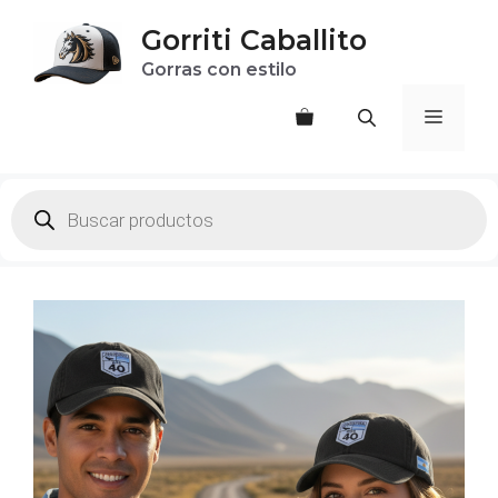
Saltar
Gorriti Caballito
al
Gorras con estilo
contenido
Menú
Products
search