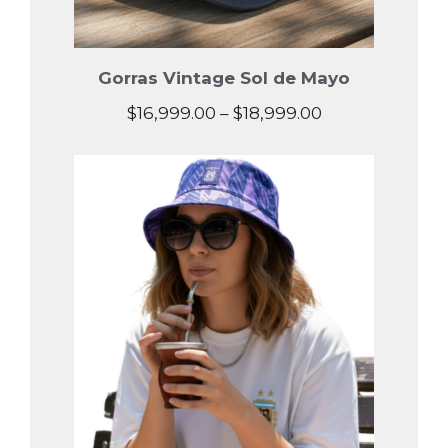
Gorras Vintage Sol de Mayo
Price
$
16,999.00
–
$
18,999.00
range:
$16,999.00
through
$18,999.00