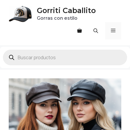
Saltar
Gorriti Caballito
al
Gorras con estilo
contenido
Menú
Products
search