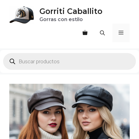
Saltar
Gorriti Caballito
al
Gorras con estilo
contenido
Menú
Products
search